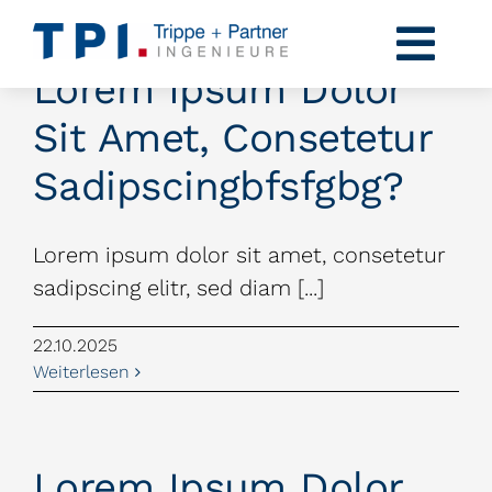
Zum
Inhalt
Togg
Lorem Ipsum Dolor
springen
Navi
Profil
Sit Amet, Consetetur
Kompetenzen
Sadipscingbfsfgbg?
Projekte
Lorem ipsum dolor sit amet, consetetur
sadipscing elitr, sed diam [...]
Karriere
22.10.2025
News
Weiterlesen
Kontakt
Lorem Ipsum Dolor