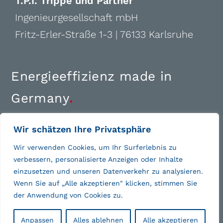
T.P.I. Trippe und Partner
Ingenieurgesellschaft mbH
Fritz-Erler-Straße 1-3 | 76133 Karlsruhe
Energieeffizienz made in
Germany
.
+49 (0)721 1810-0
Wir schätzen Ihre Privatsphäre
ka@tpi-online.de
Wir verwenden Cookies, um Ihr Surferlebnis zu
verbessern, personalisierte Anzeigen oder Inhalte
einzusetzen und unseren Datenverkehr zu analysieren.
Wenn Sie auf „Alle akzeptieren" klicken, stimmen Sie
der Anwendung von Cookies zu.
© T.P.I. 2026 |
IMPRESSUM
|
DATENSCHUTZ
Anpassen
Alles ablehnen
Alle akzeptieren