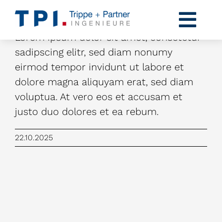
Zum
Inhalt
Togg
springen
Lorem ipsum dolor sit amet, consetetur
Navi
Profil
sadipscing elitr, sed diam nonumy
eirmod tempor invidunt ut labore et
Kompetenzen
dolore magna aliquyam erat, sed diam
voluptua. At vero eos et accusam et
Projekte
justo duo dolores et ea rebum.
Karriere
22.10.2025
News
Kontakt