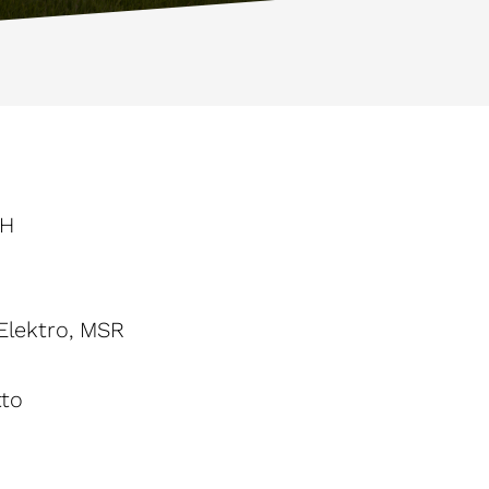
bH
 Elektro, MSR
tto