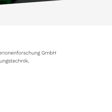
werionenforschung GmbH
lungstechnik,