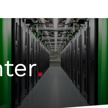
ter
.