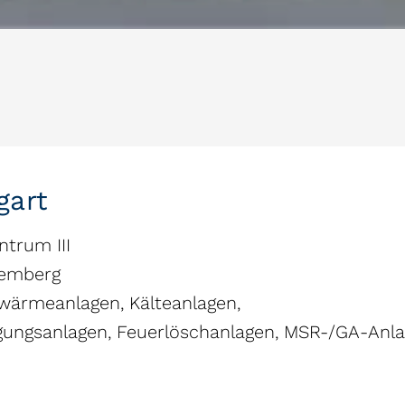
gart
trum III
temberg
wärmeanlagen, Kälteanlagen,
gungsanlagen, Feuerlöschanlagen, MSR-/GA-Anl