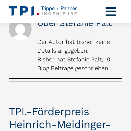
Zum
Inhalt
Togg
Über
Stefanie Palt
springen
Navi
Profil
Der Autor hat bisher keine
Kompetenzen
Details angegeben.
Bisher hat Stefanie Palt, 19
Projekte
Blog Beiträge geschrieben.
Karriere
News
TPI.-Förderpreis
Kontakt
Heinrich-Meidinger-