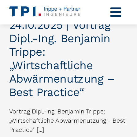
Zum
Inhalt
Togg
24.10.2025 | Vortrag
springen
Navi
Profil
Dipl.-Ing. Benjamin
Kompetenzen
Trippe:
„Wirtschaftliche
Projekte
Abwärmenutzung –
Karriere
Best Practice“
News
Vortrag Dipl.-Ing. Benjamin Trippe:
Kontakt
„Wirtschaftliche Abwärmenutzung - Best
Practice" [...]