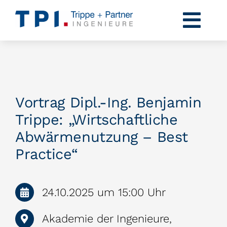
Zum
Inhalt
Togg
springen
Navi
Profil
Kompetenzen
Vortrag Dipl.-Ing. Benjamin
Projekte
Trippe: „Wirtschaftliche
Abwärmenutzung – Best
Karriere
Practice“
News
24.10.2025 um 15:00 Uhr
Kontakt
Akademie der Ingenieure,