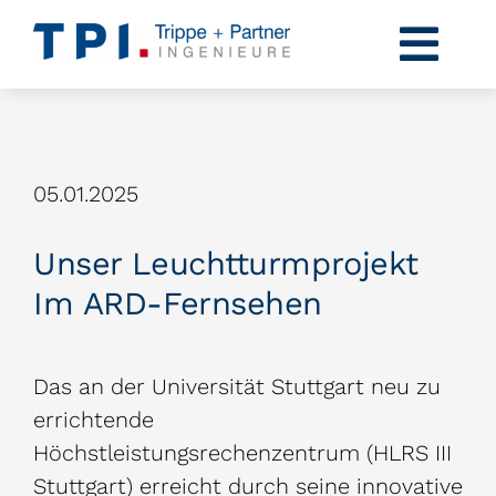
Zum
Inhalt
Togg
springen
Navi
Profil
Kompetenzen
05.01.2025
Projekte
Unser Leuchtturmprojekt
Karriere
Im ARD-Fernsehen
News
Das an der Universität Stuttgart neu zu
errichtende
Kontakt
Höchstleistungsrechenzentrum (HLRS III
Stuttgart) erreicht durch seine innovative