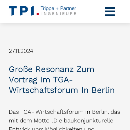
Zum
Inhalt
Togg
springen
Navi
Profil
Kompetenzen
27.11.2024
Projekte
Große Resonanz Zum
Karriere
Vortrag Im TGA-
Wirtschaftsforum In Berlin
News
Kontakt
Das TGA- Wirtschaftsforum in Berlin, das
mit dem Motto „Die baukonjunkturelle
Entwicklung: Möglichkeiten und