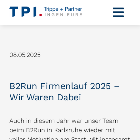
Zum
Inhalt
Togg
springen
Navi
Profil
Kompetenzen
08.05.2025
Projekte
Karriere
B2Run Firmenlauf 2025 –
Wir Waren Dabei
News
Kontakt
Auch in diesem Jahr war unser Team
beim B2Run in Karlsruhe wieder mit
voller Motivation am Start. Mit insgesamt